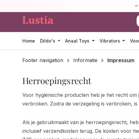
 naar de hoofdinhoud
Ga naar de zoekopdracht
Ga naar de hoofdnavigatie
Home
Dildo's
Anaal Toys
Vibrators
Voo
Footer navigation
Informatie
Impressum
Herroepingsrecht
Voor hygiënische producten heb je het recht om j
verbroken. Zodra de verzegeling is verbroken, is 
Als je gebruikmaakt van je herroepingsrecht, heb
inclusief verzendkosten terug. De kosten voor h