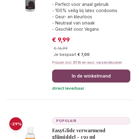
Gemiddelde waardering van 4.4 van 
- Perfect voor anaal gebruik
- 100% veilig bij latex condooms
- Geur- en kleurloos
- Neutraal van smaak
- Geschikt voor Vegans
€ 9,99
Verkoopprijs:
Normale prijs:
€ 16,99
Je bespaart
€ 7,00
Prijzen incl. BTW en excl. verzendkosten
In de winkelmand
direct leverbaar
POPULAIR
-29%
EasyGlide verwarmend
glijmiddel - 150 ml