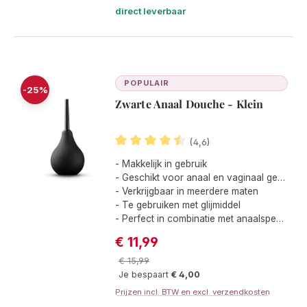
direct leverbaar
POPULAIR
-25%
Zwarte Anaal Douche - Klein
(4,6)
Gemiddelde waardering van 4.5 van 5
- Makkelijk in gebruik
- Geschikt voor anaal en vaginaal gebruik
- Verkrijgbaar in meerdere maten
- Te gebruiken met glijmiddel
- Perfect in combinatie met anaalspeeltjes
€ 11,99
Verkoopprijs:
Normale prijs:
€ 15,99
Je bespaart
€ 4,00
Prijzen incl. BTW en excl. verzendkosten