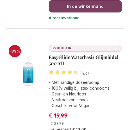
In de winkelmand
direct leverbaar
POPULAIR
-33%
EasyGlide Waterbasis Glijmiddel
500 ML
(4,6)
Gemiddelde waardering van 4.6 van 5
- Met handige doseerpomp
- 100% veilig bij latex condooms
- Geur- en kleurloos
- Neutraal van smaak
- Geschikt voor Vegans
€ 19,99
Verkoopprijs:
Normale prijs:
€ 29,99
Je bespaart
€ 10,00