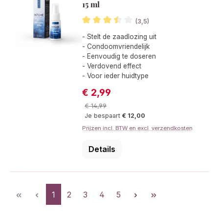
15 ml
(3,5)
Gemiddelde waardering van 3.5 van 5
- Stelt de zaadlozing uit
- Condoomvriendelijk
- Eenvoudig te doseren
- Verdovend effect
- Voor ieder huidtype
€ 2,99
Verkoopprijs:
Normale prijs:
€ 14,99
Je bespaart
€ 12,00
Prijzen incl. BTW en excl. verzendkosten
Details
Pagina
Pagina
Pagina
Pagina
Pagina
1
2
3
4
5