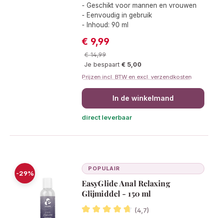
- Geschikt voor mannen en vrouwen
- Eenvoudig in gebruik
- Inhoud: 90 ml
€ 9,99
Verkoopprijs:
Normale prijs:
€ 14,99
Je bespaart
€ 5,00
Prijzen incl. BTW en excl. verzendkosten
In de winkelmand
direct leverbaar
POPULAIR
-29%
EasyGlide Anal Relaxing
Glijmiddel - 150 ml
(4,7)