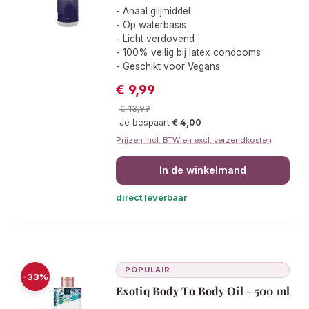
Gemiddelde waardering van 4.6 van 5
- Anaal glijmiddel
- Op waterbasis
- Licht verdovend
- 100% veilig bij latex condooms
- Geschikt voor Vegans
€ 9,99
Verkoopprijs:
Normale prijs:
€ 13,99
Je bespaart
€ 4,00
Prijzen incl. BTW en excl. verzendkosten
In de winkelmand
direct leverbaar
POPULAIR
-33%
Exotiq Body To Body Oil - 500 ml