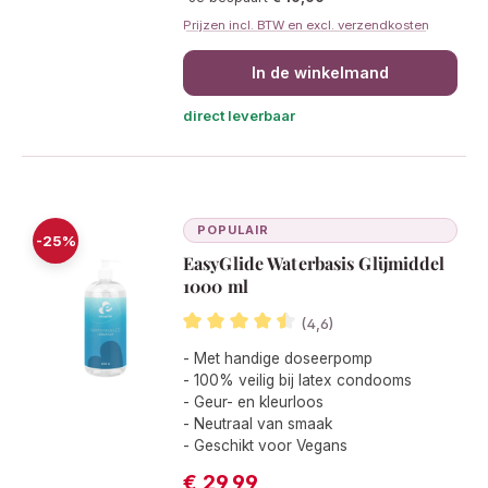
Prijzen incl. BTW en excl. verzendkosten
In de winkelmand
direct leverbaar
POPULAIR
-25%
EasyGlide Waterbasis Glijmiddel
1000 ml
(4,6)
Gemiddelde waardering van 4.5 van 5
- Met handige doseerpomp
- 100% veilig bij latex condooms
- Geur- en kleurloos
- Neutraal van smaak
- Geschikt voor Vegans
€ 29,99
Verkoopprijs: