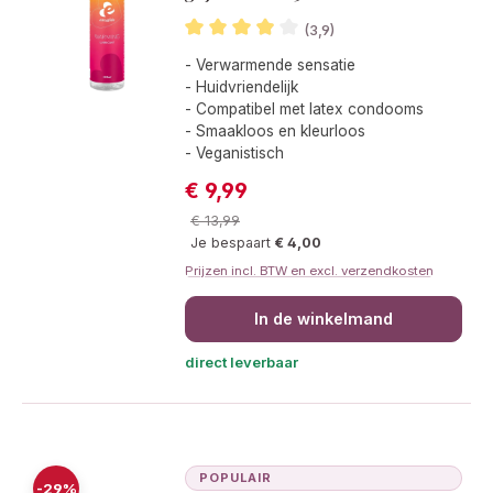
(3,9)
Gemiddelde waardering van 3.9 van 5
- Verwarmende sensatie
- Huidvriendelijk
- Compatibel met latex condooms
- Smaakloos en kleurloos
- Veganistisch
€ 9,99
Verkoopprijs:
Normale prijs:
€ 13,99
Je bespaart
€ 4,00
Prijzen incl. BTW en excl. verzendkosten
In de winkelmand
direct leverbaar
POPULAIR
-29%