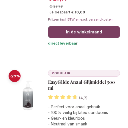
Normale prijs:
€ 39,99
Je bespaart
€ 10,00
Prijzen incl. BTW en excl. verzendkosten
In de winkelmand
direct leverbaar
POPULAIR
-29%
EasyGlide Anaal Glijmiddel 500
ml
(4,7)
Gemiddelde waardering van 4.6 van 5
- Perfect voor anaal gebruik
- 100% veilig bij latex condooms
- Geur- en kleurloos
- Neutraal van smaak