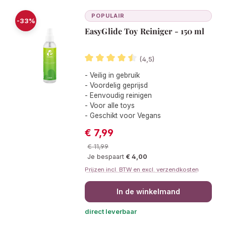
POPULAIR
-33%
EasyGlide Toy Reiniger - 150 ml
(4,5)
Gemiddelde waardering van 4.4 van 
- Veilig in gebruik
- Voordelig geprijsd
- Eenvoudig reinigen
- Voor alle toys
- Geschikt voor Vegans
€ 7,99
Verkoopprijs:
Normale prijs:
€ 11,99
Je bespaart
€ 4,00
Prijzen incl. BTW en excl. verzendkosten
In de winkelmand
direct leverbaar