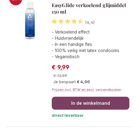
EasyGlide verkoelend glijmiddel
150 ml
(4,4)
Gemiddelde waardering van 4.4 van 
- Verkoelend effect
- Huidvriendelijk
- In een handige fles
- 100% veilig met latex condooms
- Veganistisch
€ 9,99
Verkoopprijs:
Normale prijs:
€ 13,99
Je bespaart
€ 4,00
Prijzen incl. BTW en excl. verzendkosten
In de winkelmand
direct leverbaar