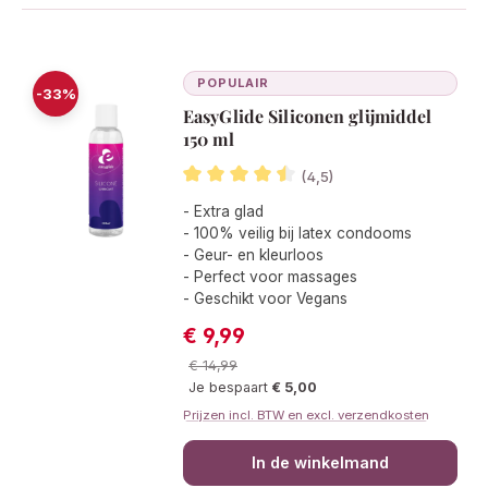
POPULAIR
-33%
EasyGlide Siliconen glijmiddel
150 ml
(4,5)
Gemiddelde waardering van 4.5 van 5
- Extra glad
- 100% veilig bij latex condooms
- Geur- en kleurloos
- Perfect voor massages
- Geschikt voor Vegans
€ 9,99
Verkoopprijs:
Normale prijs:
€ 14,99
Je bespaart
€ 5,00
Prijzen incl. BTW en excl. verzendkosten
In de winkelmand