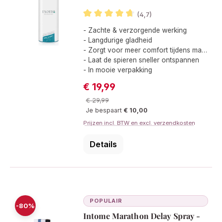
(4,7)
Gemiddelde waardering van 4.6 van 5
- Zachte & verzorgende werking
- Langdurige gladheid
- Zorgt voor meer comfort tijdens massages
- Laat de spieren sneller ontspannen
- In mooie verpakking
€ 19,99
Verkoopprijs:
Normale prijs:
€ 29,99
Je bespaart
€ 10,00
Prijzen incl. BTW en excl. verzendkosten
Details
POPULAIR
-80%
Intome Marathon Delay Spray -