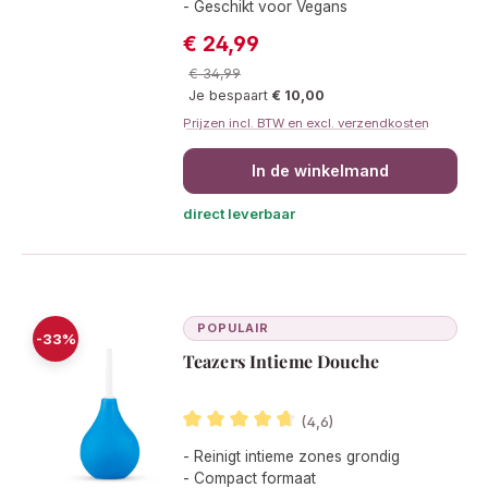
- Geschikt voor Vegans
€ 24,99
Verkoopprijs:
Normale prijs:
€ 34,99
Je bespaart
€ 10,00
Prijzen incl. BTW en excl. verzendkosten
In de winkelmand
direct leverbaar
POPULAIR
-33%
Teazers Intieme Douche
(4,6)
Gemiddelde waardering van 4.6 van 5
- Reinigt intieme zones grondig
- Compact formaat