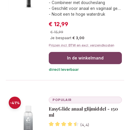
Gemiddelde waardering van 4.4 van 
- Combineer met doucheslang
- Geschikt voor anaal en vaginaal gebruik
- Nooit een te hoge waterdruk
€ 12,99
Verkoopprijs:
Normale prijs:
€ 15,99
Je bespaart
€ 3,00
Prijzen incl. BTW en excl. verzendkosten
In de winkelmand
direct leverbaar
POPULAIR
-41%
EasyGlide anaal glijmiddel - 150
ml
(4,4)