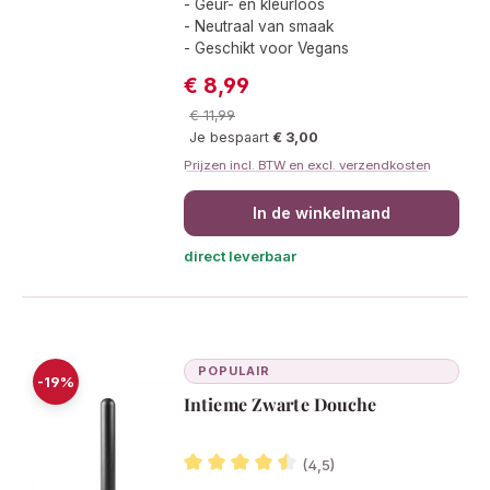
- Geur- en kleurloos
- Neutraal van smaak
- Geschikt voor Vegans
€ 8,99
Verkoopprijs:
Normale prijs:
€ 11,99
Je bespaart
€ 3,00
Prijzen incl. BTW en excl. verzendkosten
In de winkelmand
direct leverbaar
POPULAIR
-19%
Intieme Zwarte Douche
(4,5)